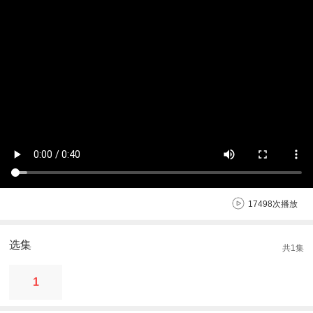
17498次播放
选集
共
1
集
1